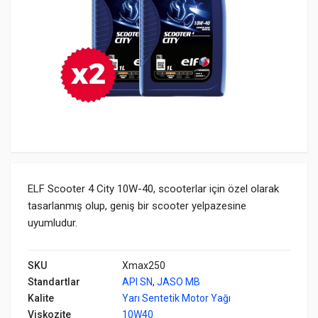
ELF Scooter 4 City 10W-40, scooterlar için özel olarak
tasarlanmış olup, geniş bir scooter yelpazesine
uyumludur.
SKU
Xmax250
Standartlar
API SN
,
JASO MB
Kalite
Yarı Sentetik Motor Yağı
Viskozite
10W40