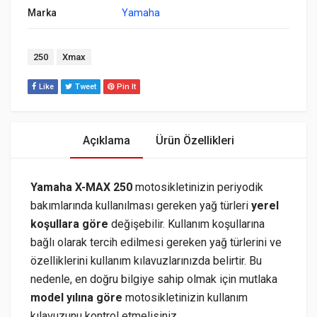
Marka
Yamaha
Tags:
250
Xmax
Like
Tweet
Pin It
Açıklama
Ürün Özellikleri
Yamaha X-MAX 250
motosikletinizin periyodik
bakımlarında kullanılması gereken yağ türleri
yerel
koşullara göre
değişebilir. Kullanım koşullarına
bağlı olarak tercih edilmesi gereken yağ türlerini ve
özelliklerini kullanım kılavuzlarınızda belirtir. Bu
nedenle, en doğru bilgiye sahip olmak için mutlaka
model yılına göre
motosikletinizin kullanım
kılavuzunu kontrol etmelisiniz.