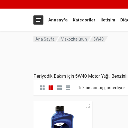
Anasayfa
Kategoriler
İletişim
Diğ
Ana Sayfa
Viskozite ürün
5W40
Periyodik Bakım için 5W40 Motor Yağı. Benzinli v
Tek bir sonuç gösteriliyor