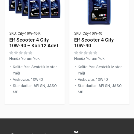
SKU:
City-10W-40-K
SKU:
City-10W-40
Elf Scooter 4 City
Elf Scooter 4 City
10W-40 – Koli 12 Adet
10W-40
Henüz Yorum Yok
Henüz Yorum Yok
Kalite
:
Yarı Sentetik Motor
Kalite
:
Yarı Sentetik Motor
Yağı
Yağı
Viskozite
:
10W40
Viskozite
:
10W40
Standartlar
:
API SN, JASO
Standartlar
:
API SN, JASO
MB
MB