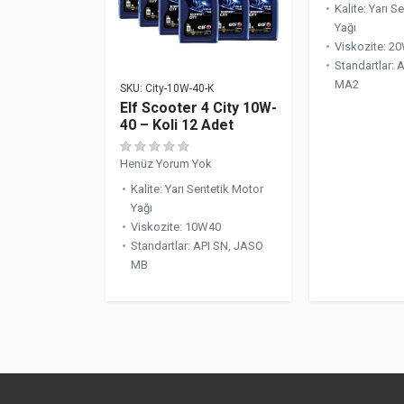
Kalite
:
Yarı S
Yağı
Viskozite
:
20
Standartlar
:
A
MA2
SKU:
City-10W-40-K
Elf Scooter 4 City 10W-
40 – Koli 12 Adet
Henüz Yorum Yok
Kalite
:
Yarı Sentetik Motor
Yağı
Viskozite
:
10W40
Standartlar
:
API SN, JASO
MB