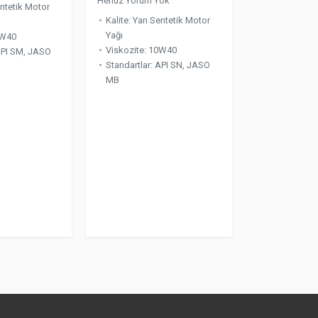
Henüz Yorum Yok
entetik Motor
Kalite
:
Yarı Sentetik Motor
Yağı
W40
Viskozite
:
10W40
PI SM, JASO
Standartlar
:
API SN, JASO
MB