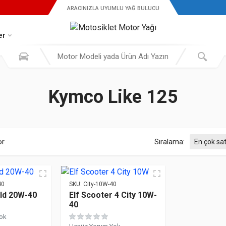
ARACINIZLA UYUMLU YAĞ BULUCU
er
Kymco Like 125
Popülerliğe göre sıralandı
or
Sıralama:
40
SKU:
City-10W-40
old 20W-40
Elf Scooter 4 City 10W-
40
ok