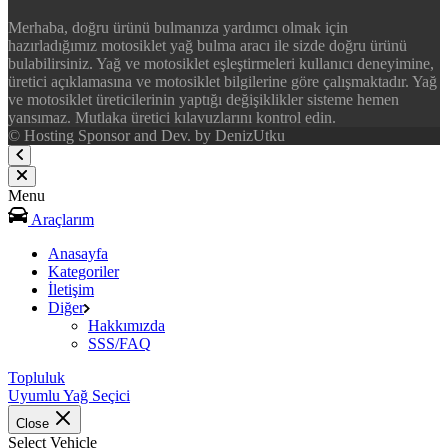
Merhaba, doğru ürünü bulmanıza yardımcı olmak için
hazırladığımız motosiklet yağ bulma aracı ile sizde doğru ürünü
bulabilirsiniz. Yağ ve motosiklet eşleştirmeleri kullanıcı deneyimine,
üretici açıklamasına ve motosiklet bilgilerine göre çalışmaktadır. Yağ
ve motosiklet üreticilerinin yaptığı değişiklikler sisteme hemen
yansımaz. Mutlaka üretici kılavuzlarını kontrol edin.
© Hosting Sponsor and Dev. by DenizUtku
Menu
Araçlarım
Anasayfa
Kategoriler
İletişim
Diğer
Hakkımızda
SSS/FAQ
Topluluk
Uyumlu Yağ Seçici
Close
Select Vehicle