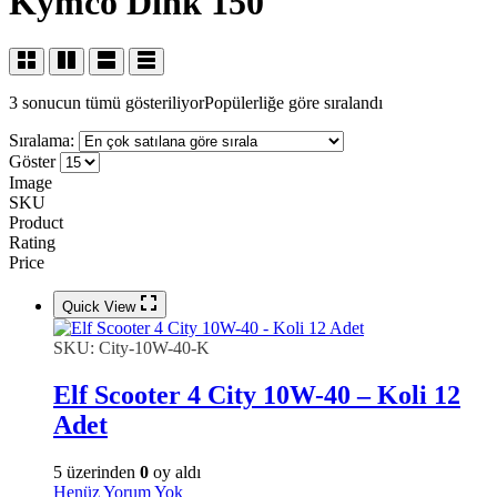
Kymco Dink 150
3 sonucun tümü gösteriliyor
Popülerliğe göre sıralandı
Sıralama:
Göster
Image
SKU
Product
Rating
Price
Quick View
SKU:
City-10W-40-K
Elf Scooter 4 City 10W-40 – Koli 12
Adet
5 üzerinden
0
oy aldı
Henüz Yorum Yok