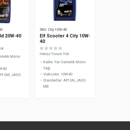
40
SKU:
City-10W-40
old 20W-40
Elf Scooter 4 City 10W-
40
ok
Henüz Yorum Yok
entetik Motor
Kalite
:
Yarı Sentetik Motor
Yağı
W40
Viskozite
:
10W40
PI SM, JASO
Standartlar
:
API SN, JASO
MB