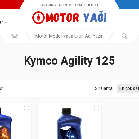
ARACINIZLA UYUMLU YAĞ BULUCU
er
Kymco Agility 125
Popülerliğe göre sıralandı
or
Sıralama: