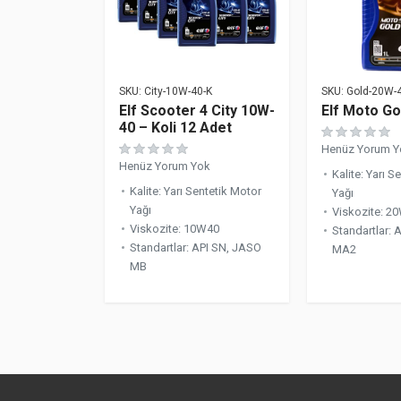
SKU:
City-10W-40-K
SKU:
Gold-20W-
Elf Scooter 4 City 10W-
Elf Moto G
40 – Koli 12 Adet
Henüz Yorum Y
Henüz Yorum Yok
Kalite
:
Yarı S
Kalite
:
Yarı Sentetik Motor
Yağı
Yağı
Viskozite
:
20
Viskozite
:
10W40
Standartlar
:
A
Standartlar
:
API SN, JASO
MA2
MB