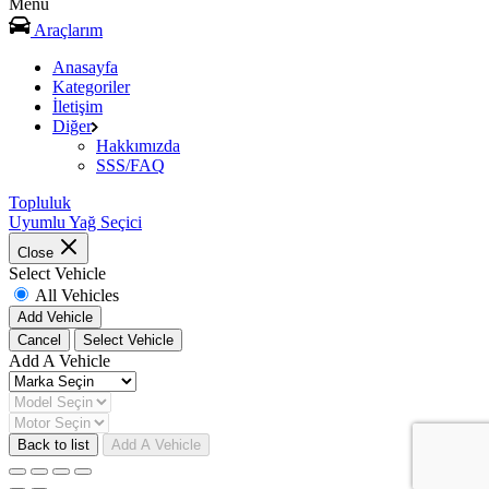
Menu
Araçlarım
Anasayfa
Kategoriler
İletişim
Diğer
Hakkımızda
SSS/FAQ
Topluluk
Uyumlu Yağ Seçici
Close
Select Vehicle
All Vehicles
Add Vehicle
Cancel
Select Vehicle
Add A Vehicle
Back to list
Add A Vehicle