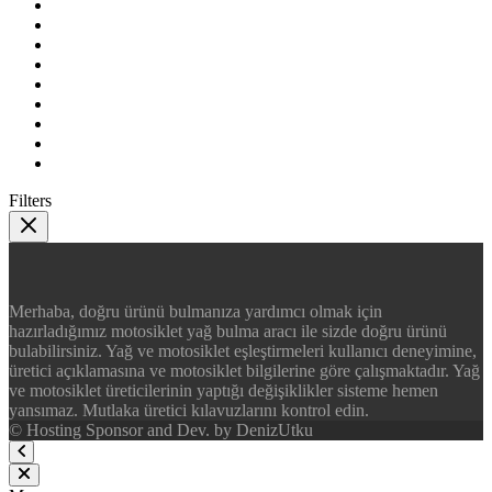
Filters
Merhaba, doğru ürünü bulmanıza yardımcı olmak için
hazırladığımız motosiklet yağ bulma aracı ile sizde doğru ürünü
bulabilirsiniz. Yağ ve motosiklet eşleştirmeleri kullanıcı deneyimine,
üretici açıklamasına ve motosiklet bilgilerine göre çalışmaktadır. Yağ
ve motosiklet üreticilerinin yaptığı değişiklikler sisteme hemen
yansımaz. Mutlaka üretici kılavuzlarını kontrol edin.
© Hosting Sponsor and Dev. by DenizUtku