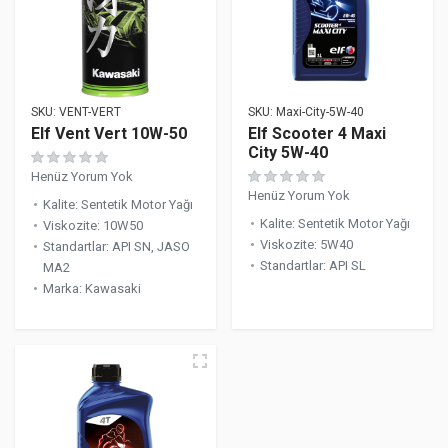
SKU:
VENT-VERT
SKU:
Maxi-City-5W-40
Elf Vent Vert 10W-50
Elf Scooter 4 Maxi
City 5W-40
Henüz Yorum Yok
Henüz Yorum Yok
Kalite
:
Sentetik Motor Yağı
Kalite
:
Sentetik Motor Yağı
Viskozite
:
10W50
Viskozite
:
5W40
Standartlar
:
API SN, JASO
Standartlar
:
API SL
MA2
Marka
:
Kawasaki