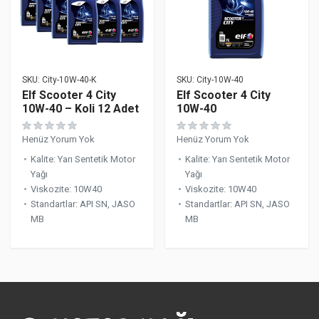
SKU:
City-10W-40-K
SKU:
City-10W-40
Elf Scooter 4 City
Elf Scooter 4 City
10W-40 – Koli 12 Adet
10W-40
Henüz Yorum Yok
Henüz Yorum Yok
Kalite
:
Yarı Sentetik Motor
Kalite
:
Yarı Sentetik Motor
Yağı
Yağı
Viskozite
:
10W40
Viskozite
:
10W40
Standartlar
:
API SN, JASO
Standartlar
:
API SN, JASO
MB
MB