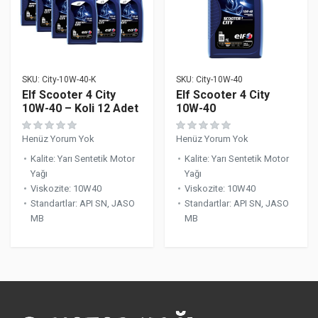
SKU:
City-10W-40-K
SKU:
City-10W-40
Elf Scooter 4 City
Elf Scooter 4 City
10W-40 – Koli 12 Adet
10W-40
Henüz Yorum Yok
Henüz Yorum Yok
Kalite
:
Yarı Sentetik Motor
Kalite
:
Yarı Sentetik Motor
Yağı
Yağı
Viskozite
:
10W40
Viskozite
:
10W40
Standartlar
:
API SN, JASO
Standartlar
:
API SN, JASO
MB
MB